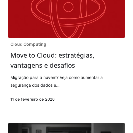
Move
Cloud Computing
to
Move to Cloud: estratégias,
Cloud:
vantagens e desafios
estratégias,
vantagens
Migração para a nuvem? Veja como aumentar a
e
segurança dos dados e…
desafios
11 de fevereiro de 2026