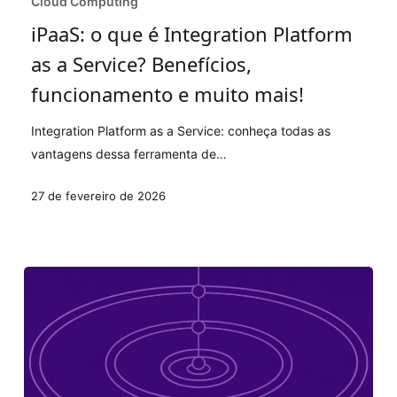
Cloud Computing
o
iPaaS: o que é Integration Platform
que
as a Service? Benefícios,
é
Integration
funcionamento e muito mais!
Platform
Integration Platform as a Service: conheça todas as
as
vantagens dessa ferramenta de…
a
Service?
27 de fevereiro de 2026
Benefícios,
funcionamento
e
muito
mais!