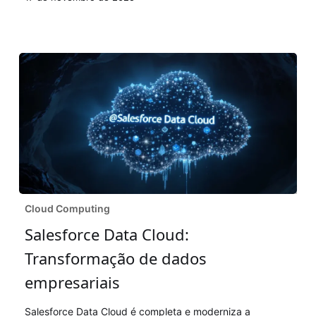
dados
Salesforce
Cloud Computing
Data
Salesforce Data Cloud:
Cloud:
Transformação de dados
Transformação
de
empresariais
dados
Salesforce Data Cloud é completa e moderniza a
empresariais