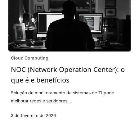
NOC
Cloud Computing
(Network
NOC (Network Operation Center): o
Operation
que é e benefícios
Center):
o
Solução de monitoramento de sistemas de TI pode
que
melhorar redes e servidores;…
é
e
3 de fevereiro de 2026
benefícios