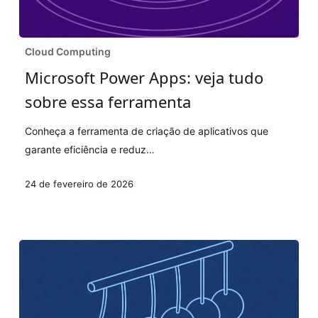
Microsoft
Cloud Computing
Power
Microsoft Power Apps: veja tudo
Apps:
sobre essa ferramenta
veja
tudo
Conheça a ferramenta de criação de aplicativos que
sobre
garante eficiência e reduz…
essa
ferramenta
24 de fevereiro de 2026