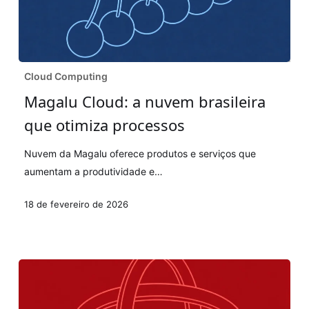
Magalu
Cloud Computing
Cloud:
Magalu Cloud: a nuvem brasileira
a
que otimiza processos
nuvem
brasileira
Nuvem da Magalu oferece produtos e serviços que
que
aumentam a produtividade e…
otimiza
processos
18 de fevereiro de 2026