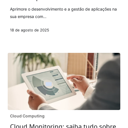
é
Aprimore o desenvolvimento e a gestão de aplicações na
e
sua empresa com…
como
implementar
18 de agosto de 2025
Cloud
Cloud Computing
Monitoring:
Cloud Monitoring: saiba tudo sobre