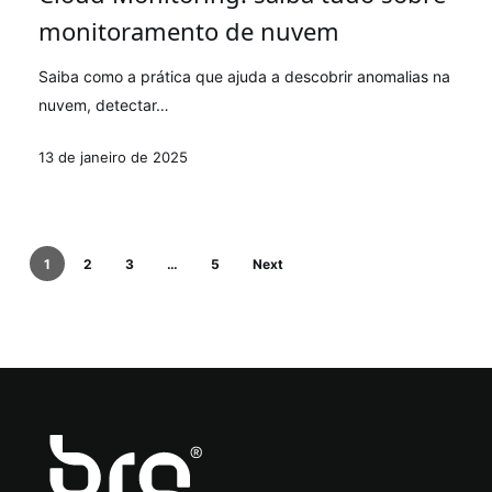
saiba
monitoramento de nuvem
tudo
sobre
Saiba como a prática que ajuda a descobrir anomalias na
monitoramento
nuvem, detectar…
de
nuvem
13 de janeiro de 2025
1
2
3
…
5
Next