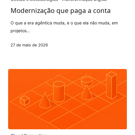
paga
Modernização que paga a conta
a
conta
O que a era agêntica muda, e o que ela não muda, em
projetos…
27 de maio de 2026
iPaaS: