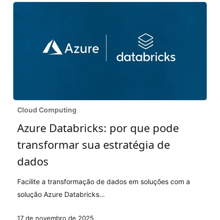
Azure
Cloud Computing
Databricks:
Azure Databricks: por que pode
por
transformar sua estratégia de
que
pode
dados
transformar
Facilite a transformação de dados em soluções com a
sua
solução Azure Databricks…
estratégia
de
17 de novembro de 2025