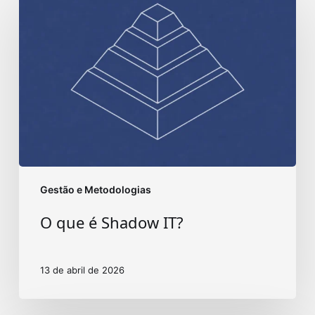
que
é
Shadow
IT?
Gestão e Metodologias
O que é Shadow IT?
13 de abril de 2026