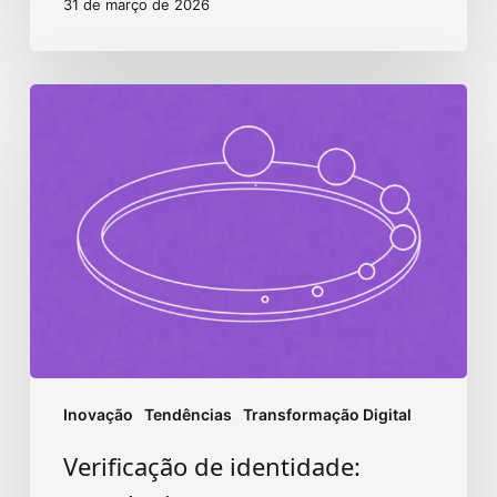
31 de março de 2026
Verificação
de
identidade:
tecnologia
e
segurança
Inovação
Tendências
Transformação Digital
Verificação de identidade: