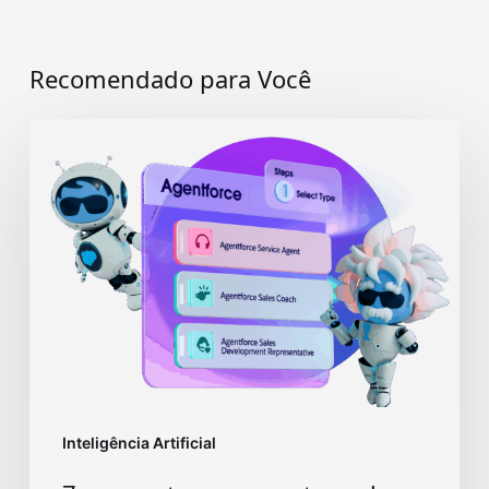
Recomendado para Você
7
perguntas
e
respostas
sobre
o
Agentforce
Inteligência Artificial