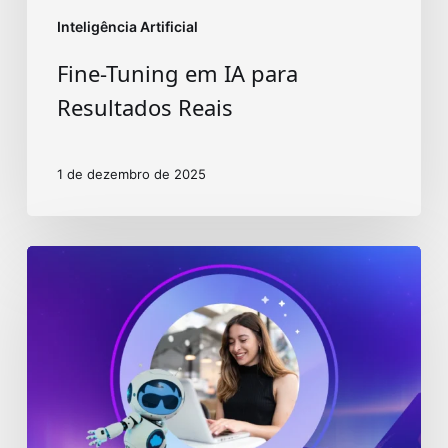
Inteligência Artificial
Fine-Tuning em IA para
Resultados Reais
1 de dezembro de 2025
Entendendo
as
ferramentas
do
Salesforce
Agentforce