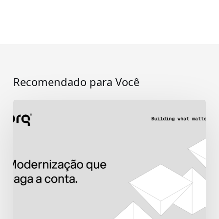
Recomendado para Você
Modernização
que
paga
a
conta