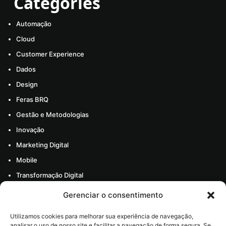
Categories
Automação
Cloud
Customer Experience
Dados
Design
Feras BRQ
Gestão e Metodologias
Inovação
Marketing Digital
Mobile
Transformação Digital
Todos os artigos
Gerenciar o consentimento
Materiais
Utilizamos cookies para melhorar sua experiência de navegação,
analisar o uso de nosso site e facilitar a navegação de forma segura. Se