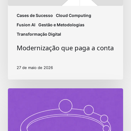
Cases de Sucesso
Cloud Computing
Fusion AI
Gestão e Metodologias
Transformação Digital
Modernização que paga a conta
27 de maio de 2026
Verificação
de
identidade:
tecnologia
e
segurança