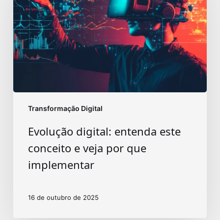
este
conceito
e
veja
por
que
implementar
Transformação Digital
Evolução digital: entenda este
conceito e veja por que
implementar
16 de outubro de 2025