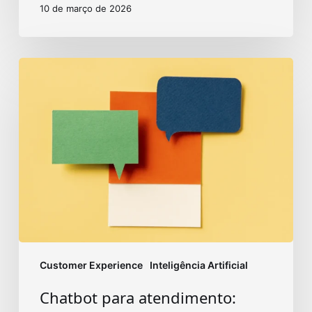
10 de março de 2026
Chatbot
para
atendimento:
desafios
e
inovação
Customer Experience
Inteligência Artificial
Chatbot para atendimento: