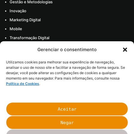
Gestão e Metodologias
Inovação
Marketing Digital
Mobile
Transformação Digital
Todos os artigos
Gerenciar o consentimento
Materiais
Utilizamos cookies para melhorar sua experiência de navegação,
Sobre nós
analisar o uso de nosso site e facilitar a navegação de forma segura. Se
desejar, você pode alterar as configurações de cookies a qualquer
Carreira
momento em seu navegador. Para mais informações, consulte nossa
Política de Cookies
.
Nossas histórias
Aceitar
Negar
@
2026
BRQ Soluções Digitais