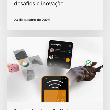
desafios e inovação
23 de outubro de 2024
6
tendências
para
Banking
CX
em
2024