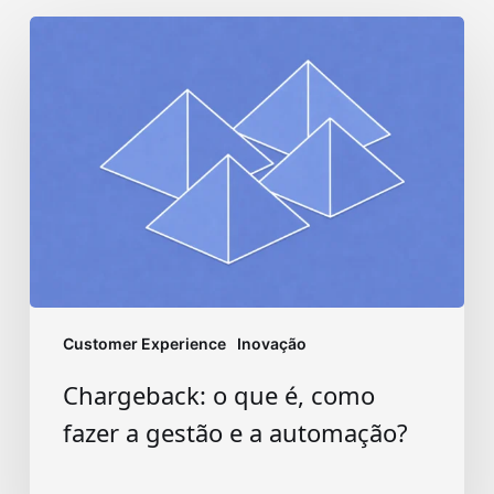
Chargeback:
o
que
é,
como
fazer
a
gestão
e
a
automação?
Customer Experience
Inovação
Chargeback: o que é, como
fazer a gestão e a automação?