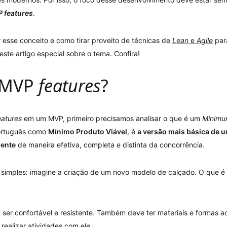
P
features
.
 esse conceito e como tirar proveito de técnicas de
Lean
e
Agile
par
ste artigo especial sobre o tema. Confira!
 MVP
features
?
eatures
em um MVP, primeiro precisamos analisar o que é um
Minimu
ortuguês como
Mínimo Produto Viável
, é
a versão mais básica de 
iente
de maneira efetiva, completa e distinta da concorrência.
 simples: imagine a criação de um novo modelo de calçado. O que é 
 ser confortável e resistente. Também deve ter materiais e formas 
 realizar atividades com ele.