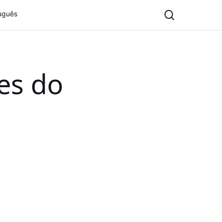
search
uguês
es do