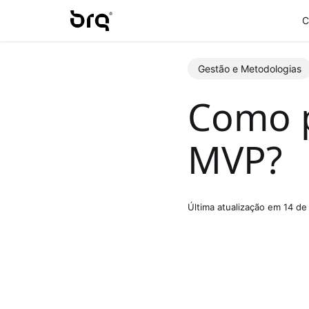
Skip
C
to
main
content
Gestão e Metodologias
Como p
MVP?
Última atualização em 14 de