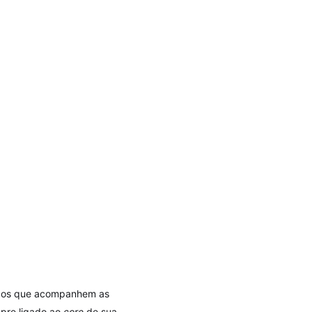
viços que acompanhem as
pre ligado ao
core
de sua