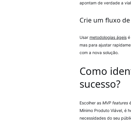
apontam de verdade a viab
Crie um fluxo d
Usar
metodologias ágeis
é
mas para ajustar rapidam
com a nova solução.
Como ident
sucesso?
Escolher as
MVP features
é
Mínimo Produto Viável, é h
necessidades do seu públic