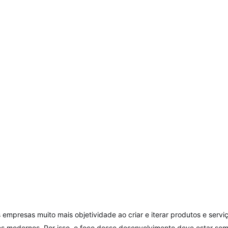
 empresas muito mais objetividade ao criar e iterar produtos e ser
 modernos. Por isso, o foco desse desenvolvimento deve estar sem