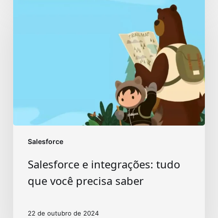
Salesforce
e
integrações:
tudo
que
você
precisa
saber
Salesforce
Salesforce e integrações: tudo
que você precisa saber
22 de outubro de 2024