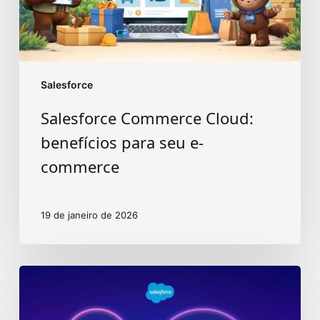
commerce
Salesforce
Salesforce Commerce Cloud:
benefícios para seu e-
commerce
19 de janeiro de 2026
Agentforce
2.0:
conheça