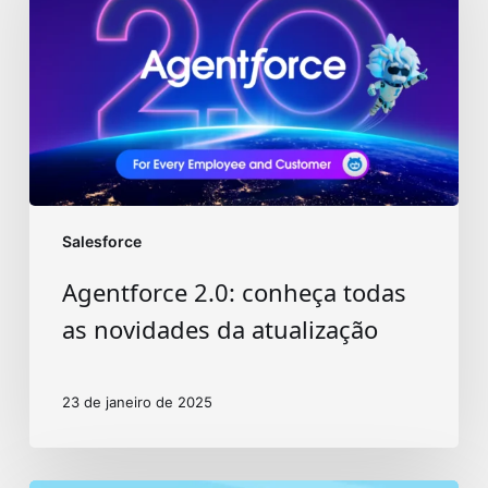
todas
as
novidades
da
atualização
Salesforce
Agentforce 2.0: conheça todas
as novidades da atualização
23 de janeiro de 2025