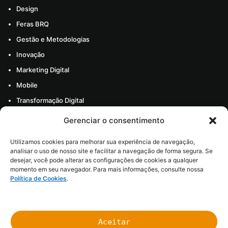
Design
Feras BRQ
Gestão e Metodologias
Inovação
Marketing Digital
Mobile
Transformação Digital
Todos os artigos
Gerenciar o consentimento
Materiais
Utilizamos cookies para melhorar sua experiência de navegação,
Sobre nós
analisar o uso de nosso site e facilitar a navegação de forma segura. Se
desejar, você pode alterar as configurações de cookies a qualquer
Carreira
momento em seu navegador. Para mais informações, consulte nossa
Política de Cookies
.
Nossas histórias
Aceitar