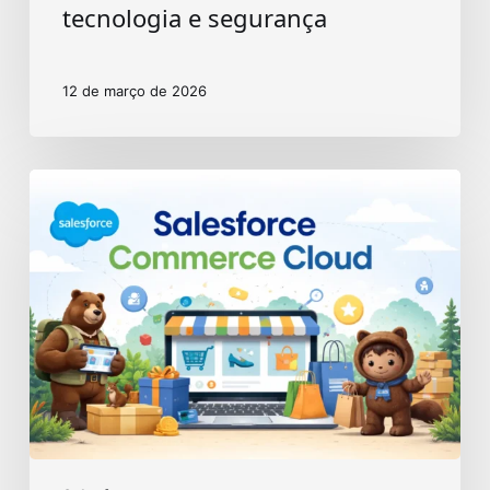
tecnologia e segurança
12 de março de 2026
Salesforce
Commerce
Cloud:
benefícios
para
seu
e-
commerce