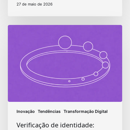
27 de maio de 2026
Verificação
de
identidade:
tecnologia
e
segurança
Inovação
Tendências
Transformação Digital
Verificação de identidade: