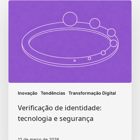
Verificação
de
identidade:
tecnologia
e
segurança
Inovação
Tendências
Transformação Digital
Verificação de identidade:
tecnologia e segurança
12 de março de 2026