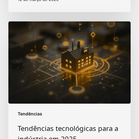
Tendências
tecnológicas
para
a
indústria
em
2025
Tendências
Tendências tecnológicas para a
indústria em 2025