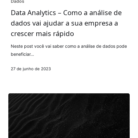
Dados
Analytics
Data Analytics – Como a análise de
–
dados vai ajudar a sua empresa a
Como
a
crescer mais rápido
análise
Neste post você vai saber como a análise de dados pode
de
beneficiar…
dados
vai
27 de junho de 2023
ajudar
a
sua
empresa
a
crescer
mais
rápido