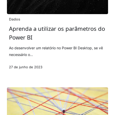
Aprenda
Dados
a
Aprenda a utilizar os parâmetros do
utilizar
Power BI
os
parâmetros
Ao desenvolver um relatório no Power BI Desktop, se vê
do
necessário o…
Power
BI
27 de junho de 2023