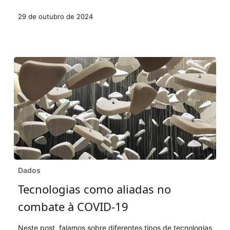
história
29 de outubro de 2024
de
sucesso
do
Grupo
SADA
Tecnologias
Dados
como
Tecnologias como aliadas no
aliadas
combate à COVID-19
no
combate
Neste post, falamos sobre diferentes tipos de tecnologias