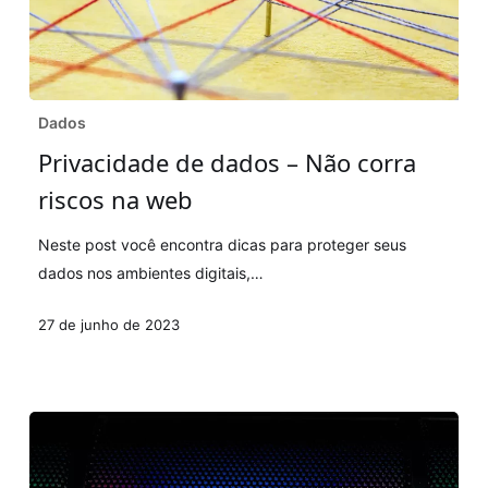
Privacidade
Dados
de
Privacidade de dados – Não corra
dados
riscos na web
–
Não
Neste post você encontra dicas para proteger seus
corra
dados nos ambientes digitais,…
riscos
na
27 de junho de 2023
web