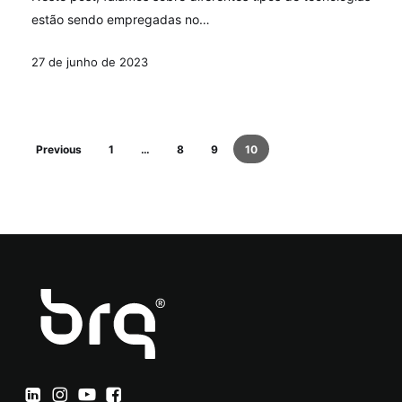
à
estão sendo empregadas no…
COVID-
19
27 de junho de 2023
Previous
1
…
8
9
10