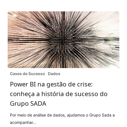
nessa
situação
Power
Cases de Sucesso
Dados
BI
Power BI na gestão de crise:
na
conheça a história de sucesso do
gestão
de
Grupo SADA
crise:
Por meio de análise de dados, ajudamos o Grupo Sada a
conheça
acompanhar…
a