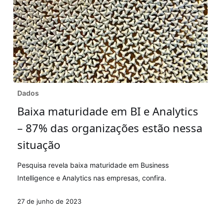
Baixa
Dados
maturidade
Baixa maturidade em BI e Analytics
em
– 87% das organizações estão nessa
BI
e
situação
Analytics
Pesquisa revela baixa maturidade em Business
–
Intelligence e Analytics nas empresas, confira.
87%
das
27 de junho de 2023
organizações
estão