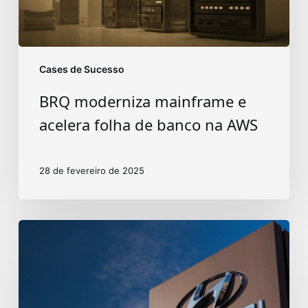
na
AWS
Cases de Sucesso
BRQ moderniza mainframe e
acelera folha de banco na AWS
28 de fevereiro de 2025
Banco
Hyundai
tem
50%
de