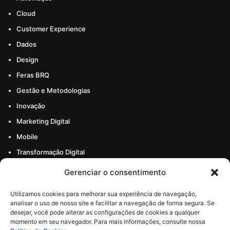
Cloud
Customer Experience
Dados
Design
Feras BRQ
Gestão e Metodologias
Inovação
Marketing Digital
Mobile
Transformação Digital
Todos os artigos
Gerenciar o consentimento
Materiais
Utilizamos cookies para melhorar sua experiência de navegação,
Sobre nós
analisar o uso de nosso site e facilitar a navegação de forma segura. Se
desejar, você pode alterar as configurações de cookies a qualquer
Carreira
momento em seu navegador. Para mais informações, consulte nossa