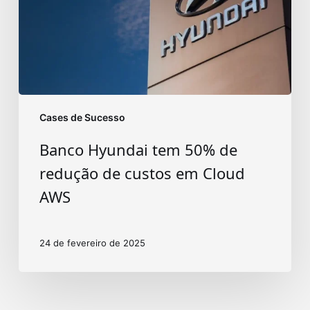
redução
de
custos
em
Cloud
AWS
Cases de Sucesso
Banco Hyundai tem 50% de
redução de custos em Cloud
AWS
24 de fevereiro de 2025