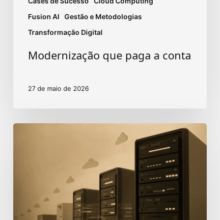
Cases de Sucesso
Cloud Computing
Fusion AI
Gestão e Metodologias
Transformação Digital
Modernização que paga a conta
27 de maio de 2026
BRQ
moderniza
mainframe
e
acelera
folha
de
banco