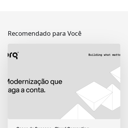
Recomendado para Você
Modernização
que
paga
a
conta