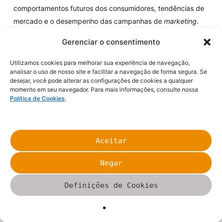
comportamentos futuros dos consumidores, tendências de
mercado e o desempenho das campanhas de
marketing
.
Gerenciar o consentimento
Com a análise preditiva, as empresas podem se antecipar
às mudanças e adaptar suas estratégias de
marketing
de
Utilizamos cookies para melhorar sua experiência de navegação,
analisar o uso de nosso site e facilitar a navegação de forma segura. Se
maneira proativa.
desejar, você pode alterar as configurações de cookies a qualquer
momento em seu navegador. Para mais informações, consulte nossa
Política de Cookies
.
Marketing omnichannel
O futuro do
Marketing Analytics
também está fortemente
Aceitar
ligado ao
marketing omnichannel.
Negar
As empresas estão cada vez mais focadas em fornecer
uma experiência integrada e consistente para os clientes
Definições de Cookies
em todos os canais.