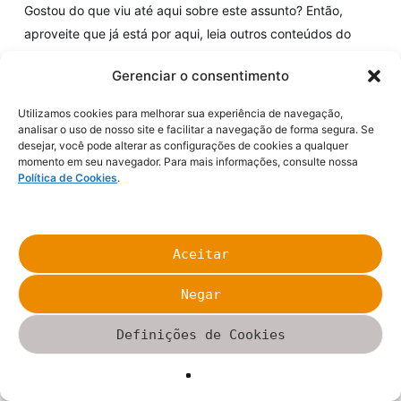
Gostou do que viu até aqui sobre este assunto? Então,
aproveite que já está por aqui, leia outros conteúdos do
blog e confira as
soluções relacionadas à marketing digital
Gerenciar o consentimento
da BRQ
!
Utilizamos cookies para melhorar sua experiência de navegação,
Sobre o Autor
analisar o uso de nosso site e facilitar a navegação de forma segura. Se
desejar, você pode alterar as configurações de cookies a qualquer
momento em seu navegador. Para mais informações, consulte nossa
Política de Cookies
.
Aceitar
Negar
Redação BRQ
Definições de Cookies
Desde 1993 no mercado, a BRQ Digital
Solutions se consolidou como líder e uma
das maiores empresas de Transformação