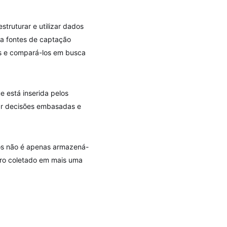
struturar e utilizar dados
da fontes de captação
os e compará-los em busca
 está inserida pelos
mar decisões embasadas e
os não é apenas armazená-
tro coletado em mais uma