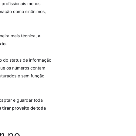
 profissionais menos
rmação como sinônimos,
neira mais técnica,
a
xto
.
ro do status de informação
 que os números contam
uturados e sem função
captar e guardar toda
 tirar proveito de toda
n
no