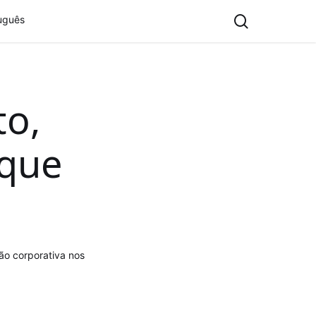
search
uguês
to,
 que
ão corporativa nos