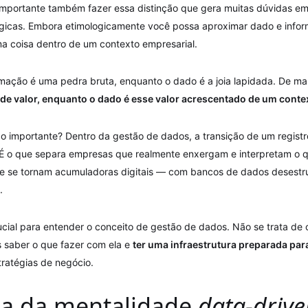
 importante também fazer essa distinção que gera muitas dúvidas em
ógicas. Embora etimologicamente você possa aproximar dado e info
ma coisa dentro de um contexto empresarial.
mação é uma pedra bruta, enquanto o dado é a joia lapidada. De ma
 de valor, enquanto o dado é esse valor acrescentado de um conte
ão importante? Dentro da gestão de dados, a transição de um regist
 É o que separa empresas que realmente enxergam e interpretam o
e se tornam acumuladoras digitais — com bancos de dados desestr
.
ucial para entender o conceito de gestão de dados. Não se trata de 
s saber o que fazer com ela e
ter uma infraestrutura preparada para
ratégias de negócio.
ia da mentalidade
data-drive