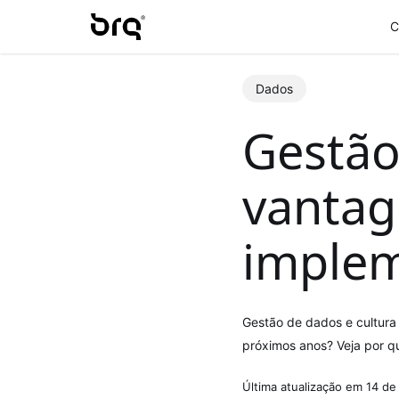
Skip
C
to
main
content
Dados
Gestão
vantag
implem
Gestão de dados e cultura
próximos anos? Veja por q
Última atualização em 14 de